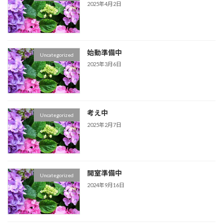
2025年4月2日
始動準備中
Uncategorized
2025年3月6日
考え中
Uncategorized
2025年2月7日
開室準備中
Uncategorized
2024年9月16日