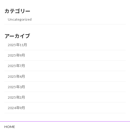
カテゴリー
Uncategorized
アーカイブ
2025年11月
2025年9月
2025年7月
2025年4月
2025年3月
2025年2月
2024年9月
HOME